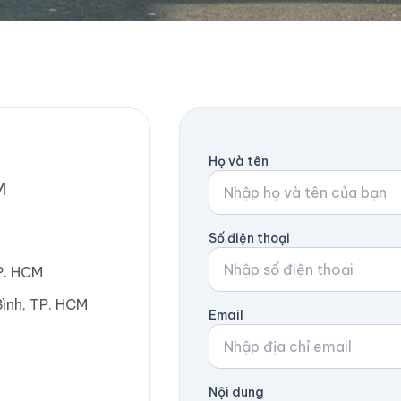
Họ và tên
M
Số điện thoại
TP. HCM
ình, TP. HCM
Email
Nội dung