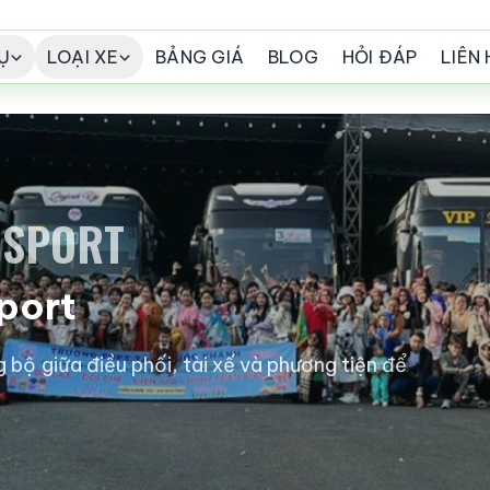
Ụ
LOẠI XE
BẢNG GIÁ
BLOG
HỎI ĐÁP
LIÊN 
NSPORT
port
bộ giữa điều phối, tài xế và phương tiện để