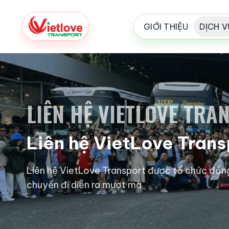
GIỚI THIỆU
DỊCH V
LIÊN HỆ VIETLOVE TRA
Liên hệ VietLove Trans
Liên hệ VietLove Transport được tổ chức đồng 
chuyến đi diễn ra mượt mà.