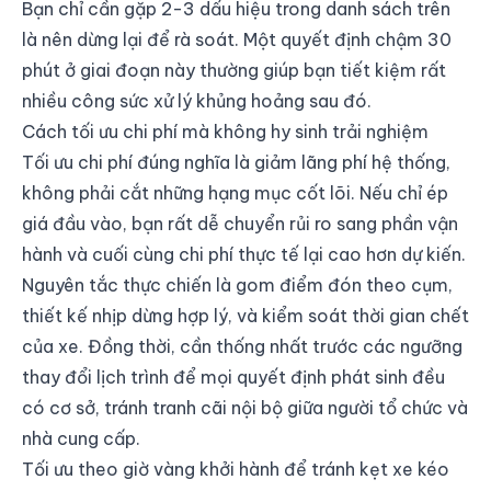
Bạn chỉ cần gặp 2-3 dấu hiệu trong danh sách trên
là nên dừng lại để rà soát. Một quyết định chậm 30
phút ở giai đoạn này thường giúp bạn tiết kiệm rất
nhiều công sức xử lý khủng hoảng sau đó.
Cách tối ưu chi phí mà không hy sinh trải nghiệm
Tối ưu chi phí đúng nghĩa là giảm lãng phí hệ thống,
không phải cắt những hạng mục cốt lõi. Nếu chỉ ép
giá đầu vào, bạn rất dễ chuyển rủi ro sang phần vận
hành và cuối cùng chi phí thực tế lại cao hơn dự kiến.
Nguyên tắc thực chiến là gom điểm đón theo cụm,
thiết kế nhịp dừng hợp lý, và kiểm soát thời gian chết
của xe. Đồng thời, cần thống nhất trước các ngưỡng
thay đổi lịch trình để mọi quyết định phát sinh đều
có cơ sở, tránh tranh cãi nội bộ giữa người tổ chức và
nhà cung cấp.
Tối ưu theo giờ vàng khởi hành để tránh kẹt xe kéo