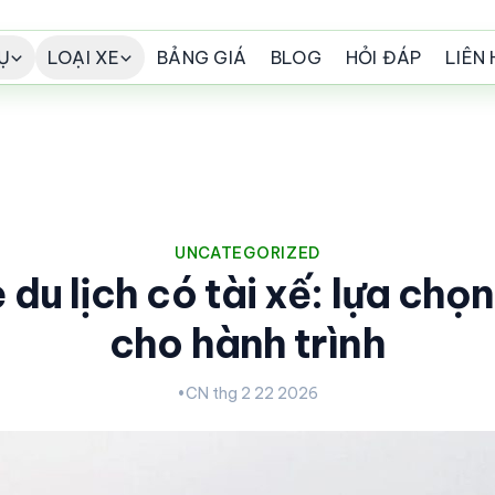
Ụ
LOẠI XE
BẢNG GIÁ
BLOG
HỎI ĐÁP
LIÊN 
UNCATEGORIZED
 du lịch có tài xế: lựa chọ
cho hành trình
•
CN thg 2 22 2026